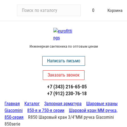
П
0
Корзина
о
и
с
к
п
Инженерная сантехника по оптовым ценам
о
к
Написать письмо
а
т
Заказать звонок
а
л
+7 (343) 216-65-05
о
+7 (912) 230-76-18
г
у
Главная
Каталог
Запорная арматура
Шаровые краны
Giacomini
850-я и 750-я серии
Шаровой кран ММ ручка,
850-серия
R850 Шаровый кран 3/4"ММ ручка Giacomini
850serie