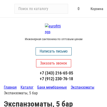
П
0
Корзина
о
и
с
к
п
Инженерная сантехника по оптовым ценам
о
к
Написать письмо
а
т
Заказать звонок
а
л
+7 (343) 216-65-05
о
+7 (912) 230-76-18
г
у
Главная
Каталог
Баки мембранные
Экспанзоматы
Экспанзоматы, 5 бар
Экспанзоматы, 5 бар