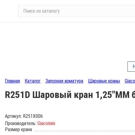
П
о
и
с
к
п
о
к
а
Н
т
а
Главная
Каталог
Запорная арматура
Шаровые краны
Giaco
л
R251D Шаровый кран 1,25"ММ ба
о
г
у
Артикул:
R251X006
Производитель:
Giacomini
Размер крана