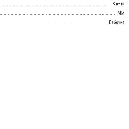
В пути
ММ
Бабочка