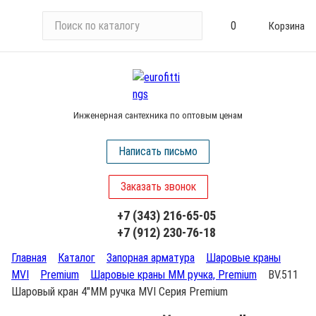
П
0
Корзина
о
и
с
к
п
Инженерная сантехника по оптовым ценам
о
к
Написать письмо
а
т
Заказать звонок
а
л
+7 (343) 216-65-05
о
+7 (912) 230-76-18
г
у
Главная
Каталог
Запорная арматура
Шаровые краны
MVI
Premium
Шаровые краны ММ ручка, Premium
BV.511
Шаровый кран 4"ММ ручка MVI Серия Premium