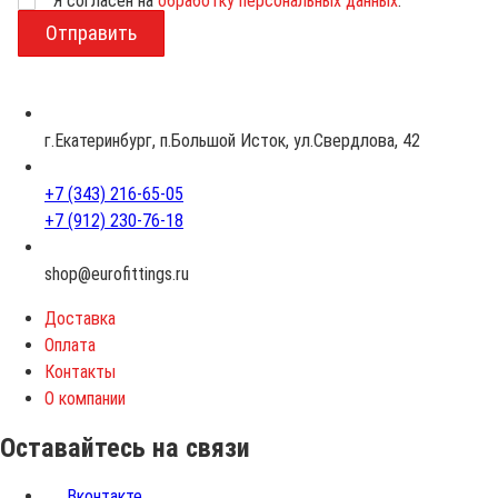
Я согласен на
обработку персональных данных
.
В
о
з
р
а
с
г.Екатеринбург, п.Большой Исток, ул.Свердлова, 42
т
+7 (343) 216-65-05
+7 (912) 230-76-18
shop@eurofittings.ru
Доставка
Оплата
Контакты
О компании
Оставайтесь на связи
Вконтакте