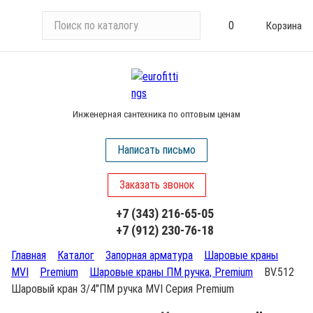
П
0
Корзина
о
и
с
к
п
Инженерная сантехника по оптовым ценам
о
к
Написать письмо
а
т
Заказать звонок
а
л
+7 (343) 216-65-05
о
+7 (912) 230-76-18
г
у
Главная
Каталог
Запорная арматура
Шаровые краны
MVI
Premium
Шаровые краны ПМ ручка, Premium
BV.512
Шаровый кран 3/4"ПМ ручка MVI Серия Premium