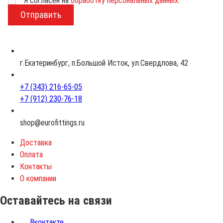
Я согласен на
обработку персональных данных
.
В
о
з
р
а
с
г.Екатеринбург, п.Большой Исток, ул.Свердлова, 42
т
+7 (343) 216-65-05
+7 (912) 230-76-18
shop@eurofittings.ru
Доставка
Оплата
Контакты
О компании
Оставайтесь на связи
Вконтакте