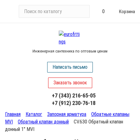
П
0
Корзина
о
и
с
к
п
Инженерная сантехника по оптовым ценам
о
к
Написать письмо
а
т
Заказать звонок
а
л
+7 (343) 216-65-05
о
+7 (912) 230-76-18
г
у
Главная
Каталог
Запорная арматура
Обратные клапаны
MVI
Обратный клапан донный
CV.630 Обратный клапан
донный 1" MVI