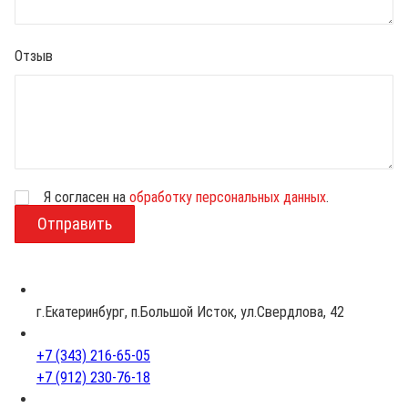
Отзыв
Я согласен на
обработку персональных данных
.
В
о
з
р
а
с
г.Екатеринбург, п.Большой Исток, ул.Свердлова, 42
т
+7 (343) 216-65-05
+7 (912) 230-76-18