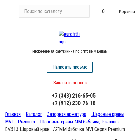
П
0
Корзина
о
и
с
к
п
Инженерная сантехника по оптовым ценам
о
к
Написать письмо
а
т
Заказать звонок
а
л
+7 (343) 216-65-05
о
+7 (912) 230-76-18
г
у
Главная
Каталог
Запорная арматура
Шаровые краны
MVI
Premium
Шаровые краны ММ бабочка, Premium
BV.513 Шаровый кран 1/2"ММ бабочка MVI Серия Premium