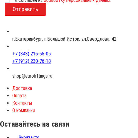
Я согласен на
обработку персональных данных
.
В
о
з
р
а
с
г.Екатеринбург, п.Большой Исток, ул.Свердлова, 42
т
+7 (343) 216-65-05
+7 (912) 230-76-18
shop@eurofittings.ru
Доставка
Оплата
Контакты
О компании
Оставайтесь на связи
Вконтакте