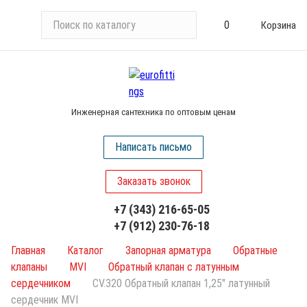
П
0
Корзина
о
и
с
к
п
Инженерная сантехника по оптовым ценам
о
к
Написать письмо
а
т
Заказать звонок
а
л
+7 (343) 216-65-05
о
+7 (912) 230-76-18
г
у
Главная
Каталог
Запорная арматура
Обратные
клапаны
MVI
Обратный клапан с латунным
сердечником
CV.320 Обратный клапан 1,25" латунный
сердечник MVI