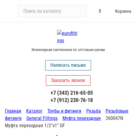
П
0
Корзина
о
и
с
к
п
Инженерная сантехника по оптовым ценам
о
к
Написать письмо
а
т
Заказать звонок
а
л
+7 (343) 216-65-05
о
+7 (912) 230-76-18
г
у
Главная
Каталог
Трубы и фитинги
Резьба
Резьбовые
фитинги
General Fittings
Муфта переходная
260047N
Муфта переходная 1/2"х1" GF