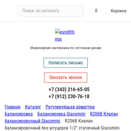
П
0
Корзина
о
и
с
к
п
Инженерная сантехника по оптовым ценам
о
к
Написать письмо
а
т
Заказать звонок
а
л
+7 (343) 216-65-05
о
+7 (912) 230-76-18
г
у
Главная
Каталог
Регулирующая арматура
Балансировка
Балансировка Giacomini
R206B Клапан
балансировочный Giacomini
R206B Клапан
балансировочный без штуцеров 1/2" статичный Giacomini