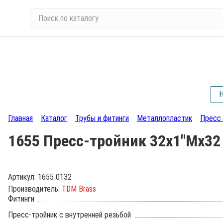
П
о
и
с
к
п
о
Н
к
а
Главная
Каталог
Трубы и фитинги
Металлопластик
Пресс 
т
а
1655 Пресс-тройник 32х1"Мх32
л
о
г
Артикул:
1655 0132
у
Производитель:
TDM Brass
Фитинги
Пресс-тройник с внутренней резьбой