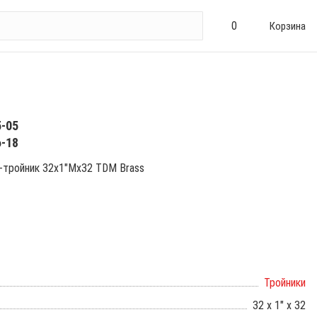
0
Корзина
5-05
6-18
-тройник 32х1"Мх32 TDM Brass
Тройники
32 х 1" х 32