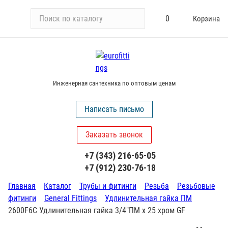
П
0
Корзина
о
и
с
к
п
Инженерная сантехника по оптовым ценам
о
к
Написать письмо
а
т
Заказать звонок
а
л
+7 (343) 216-65-05
о
+7 (912) 230-76-18
г
у
Главная
Каталог
Трубы и фитинги
Резьба
Резьбовые
фитинги
General Fittings
Удлинительная гайка ПМ
2600F6C Удлинительная гайка 3/4"ПМ х 25 хром GF