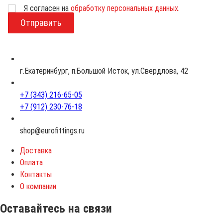
Я согласен на
обработку персональных данных
.
В
о
з
р
а
с
г.Екатеринбург, п.Большой Исток, ул.Свердлова, 42
т
+7 (343) 216-65-05
+7 (912) 230-76-18
shop@eurofittings.ru
Доставка
Оплата
Контакты
О компании
Оставайтесь на связи