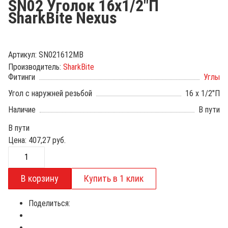
SN02 Уголок 16х1/2"П
SharkBite Nexus
Артикул:
SN021612MB
Производитель:
SharkBite
Фитинги
Углы
Угол с наружней резьбой
16 х 1/2"П
Наличие
В пути
В пути
Цена:
407,27
руб.
Поделиться: