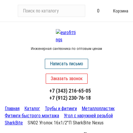
П
0
Корзина
о
и
с
к
п
Инженерная сантехника по оптовым ценам
о
к
Написать письмо
а
т
Заказать звонок
а
л
+7 (343) 216-65-05
о
+7 (912) 230-76-18
г
у
Главная
Каталог
Трубы и фитинги
Металлопластик
Фитинги быстрого монтажа
Угол с наружней резьбой
SharkBite
SN02 Уголок 16х1/2"П SharkBite Nexus