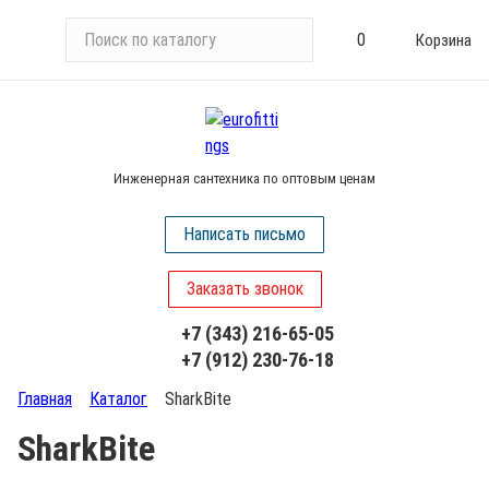
П
0
Корзина
о
и
с
к
п
Инженерная сантехника по оптовым ценам
о
к
Написать письмо
а
т
Заказать звонок
а
л
+7 (343) 216-65-05
о
+7 (912) 230-76-18
г
у
Главная
Каталог
SharkBite
SharkBite