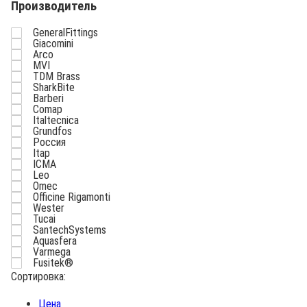
Производитель
GeneralFittings
Giacomini
Arco
MVI
TDM Brass
SharkBite
Barberi
Comap
Italtecnica
Grundfos
Россия
Itap
ICMA
Leo
Omec
Officine Rigamonti
Wester
Tucai
SantechSystems
Aquasfera
Varmega
Fusitek®
Сортировка:
Цена