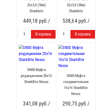
26x3,0 (50м)
32x3,0 (50м)
Sharkbite
Sharkbite
449,18
руб./
538,64
руб./
SN00 Муфта
редукционная 20х16
SN00 Муфта
SharkBite Nexus
соединительная
16х16 SharkBite
Nexus
341,08
руб./
290,75
руб./