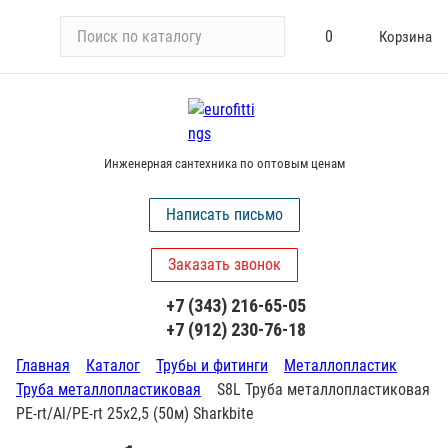
П
0
Корзина
о
и
с
к
п
Инженерная сантехника по оптовым ценам
о
к
Написать письмо
а
т
Заказать звонок
а
л
+7 (343) 216-65-05
о
+7 (912) 230-76-18
г
у
Главная
Каталог
Трубы и фитинги
Металлопластик
Труба металлопластиковая
S8L Труба металлопластиковая
PE-rt/Al/PE-rt 25x2,5 (50м) Sharkbite