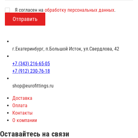
Я согласен на
обработку персональных данных
.
В
о
з
р
а
с
г.Екатеринбург, п.Большой Исток, ул.Свердлова, 42
т
+7 (343) 216-65-05
+7 (912) 230-76-18
shop@eurofittings.ru
Доставка
Оплата
Контакты
О компании
Оставайтесь на связи