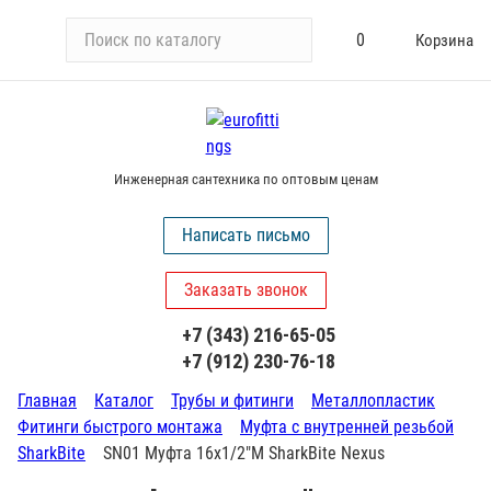
П
0
Корзина
о
и
с
к
п
Инженерная сантехника по оптовым ценам
о
к
Написать письмо
а
т
Заказать звонок
а
л
+7 (343) 216-65-05
о
+7 (912) 230-76-18
г
у
Главная
Каталог
Трубы и фитинги
Металлопластик
Фитинги быстрого монтажа
Муфта с внутренней резьбой
SharkBite
SN01 Муфта 16х1/2"М SharkBite Nexus