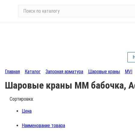
П
о
и
с
к
п
о
Н
к
а
Главная
Каталог
Запорная арматура
Шаровые краны
MVI
т
а
Шаровые краны ММ бабочка, A
л
о
Сортировка:
г
у
Цена
Наименование товара