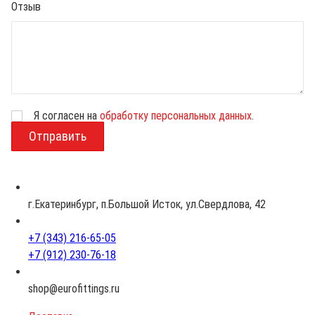
Отзыв
Я согласен на
обработку персональных данных
.
В
о
з
р
а
с
г.Екатеринбург, п.Большой Исток, ул.Свердлова, 42
т
+7 (343) 216-65-05
+7 (912) 230-76-18
shop@eurofittings.ru