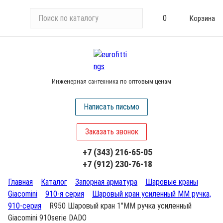
П
0
Корзина
о
и
с
к
п
Инженерная сантехника по оптовым ценам
о
к
Написать письмо
а
т
Заказать звонок
а
л
+7 (343) 216-65-05
о
+7 (912) 230-76-18
г
у
Главная
Каталог
Запорная арматура
Шаровые краны
Giacomini
910-я серия
Шаровый кран усиленный ММ ручка,
910-серия
R950 Шаровый кран 1"ММ ручка усиленный
Giacomini 910serie DADO