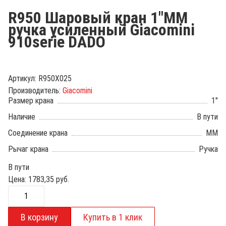
R950 Шаровый кран 1"ММ
ручка усиленный Giacomini
910serie DADO
Артикул:
R950X025
Производитель:
Giacomini
Размер крана
1"
Наличие
В пути
Соединение крана
ММ
Рычаг крана
Ручка
В пути
Цена:
1783,35
руб.