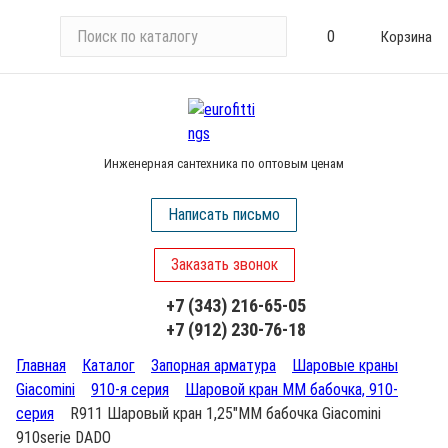
П
0
Корзина
о
и
с
к
п
Инженерная сантехника по оптовым ценам
о
к
Написать письмо
а
т
Заказать звонок
а
л
+7 (343) 216-65-05
о
+7 (912) 230-76-18
г
у
Главная
Каталог
Запорная арматура
Шаровые краны
Giacomini
910-я серия
Шаровой кран ММ бабочка, 910-
серия
R911 Шаровый кран 1,25"ММ бабочка Giacomini
910serie DADO