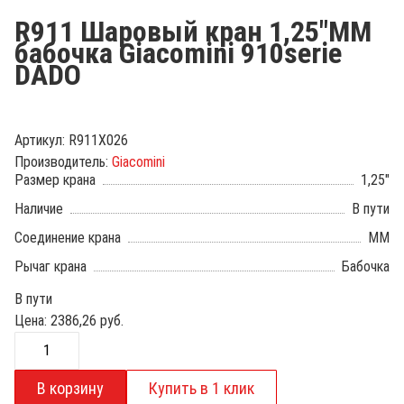
R911 Шаровый кран 1,25"ММ
бабочка Giacomini 910serie
DADO
Артикул:
R911X026
Производитель:
Giacomini
Размер крана
1,25"
Наличие
В пути
Соединение крана
ММ
Рычаг крана
Бабочка
В пути
Цена:
2386,26
руб.