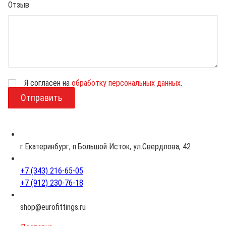
Отзыв
Я согласен на
обработку персональных данных
.
В
о
з
р
а
с
г.Екатеринбург, п.Большой Исток, ул.Свердлова, 42
т
+7 (343) 216-65-05
+7 (912) 230-76-18
shop@eurofittings.ru