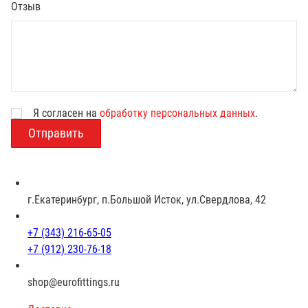
Отзыв
Я согласен на
обработку персональных данных
.
В
о
з
р
а
с
г.Екатеринбург, п.Большой Исток, ул.Свердлова, 42
т
+7 (343) 216-65-05
+7 (912) 230-76-18
shop@eurofittings.ru