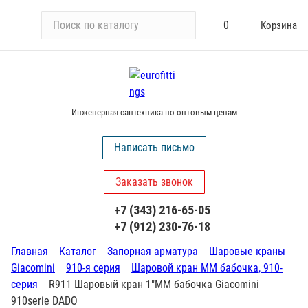
П
0
Корзина
о
и
с
к
п
Инженерная сантехника по оптовым ценам
о
к
Написать письмо
а
т
Заказать звонок
а
л
+7 (343) 216-65-05
о
+7 (912) 230-76-18
г
у
Главная
Каталог
Запорная арматура
Шаровые краны
Giacomini
910-я серия
Шаровой кран ММ бабочка, 910-
серия
R911 Шаровый кран 1"ММ бабочка Giacomini
910serie DADO