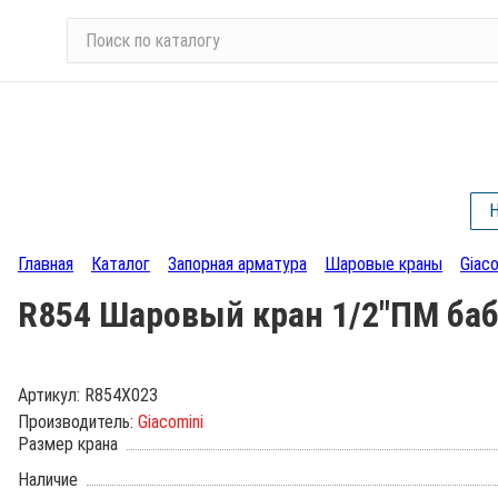
П
о
и
с
к
п
о
Н
к
а
Главная
Каталог
Запорная арматура
Шаровые краны
Giaco
т
а
R854 Шаровый кран 1/2"ПМ бабо
л
о
г
Артикул:
R854X023
у
Производитель:
Giacomini
Размер крана
Наличие