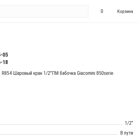
0
Корзина
5-05
6-18
R854 Шаровый кран 1/2"ПМ бабочка Giacomini 850serie
1/2"
В пути