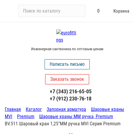
П
0
Корзина
о
и
с
к
п
Инженерная сантехника по оптовым ценам
о
к
Написать письмо
а
т
Заказать звонок
а
л
+7 (343) 216-65-05
о
+7 (912) 230-76-18
г
у
Главная
Каталог
Запорная арматура
Шаровые краны
MVI
Premium
Шаровые краны ММ ручка, Premium
BV.511 Шаровый кран 1,25"ММ ручка MVI Серия Premium