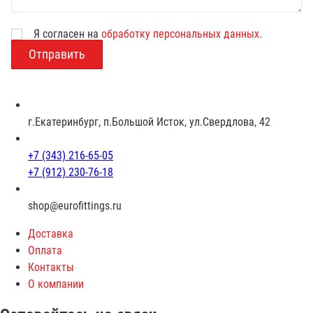
Я согласен на
обработку персональных данных
.
В
о
з
р
а
с
г.Екатеринбург, п.Большой Исток, ул.Свердлова, 42
т
+7 (343) 216-65-05
+7 (912) 230-76-18
shop@eurofittings.ru
Доставка
Оплата
Контакты
О компании