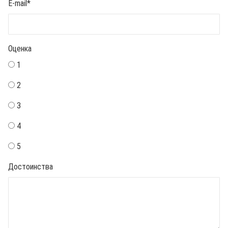
E-mail
*
Оценка
1
2
3
4
5
Достоинства