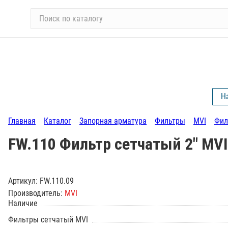
П
о
и
с
к
п
о
Н
к
а
Главная
Каталог
Запорная арматура
Фильтры
MVI
Фил
т
а
FW.110 Фильтр сетчатый 2" MVI
л
о
г
Артикул:
FW.110.09
у
Производитель:
MVI
Наличие
Фильтры сетчатый MVI