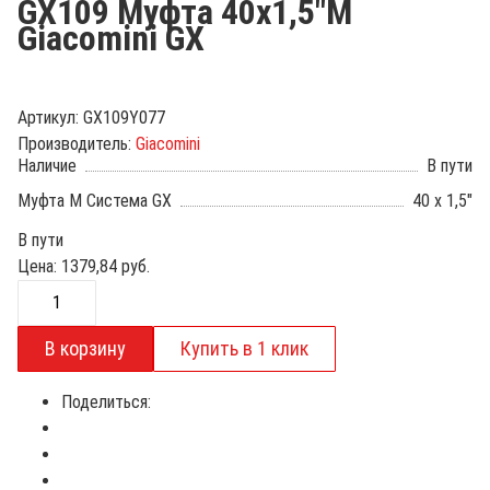
GX109 Муфта 40х1,5"М
Giacomini GX
Артикул:
GX109Y077
Производитель:
Giacomini
Наличие
В пути
Муфта М Система GX
40 x 1,5"
В пути
Цена:
1379,84
руб.
Поделиться: