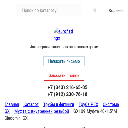
П
0
Корзина
о
и
с
к
п
Инженерная сантехника по оптовым ценам
о
к
Написать письмо
а
т
Заказать звонок
а
л
+7 (343) 216-65-05
о
+7 (912) 230-76-18
г
у
Главная
Каталог
Трубы и фитинги
Труба PEX
Система
GX
Муфта с внутренней резьбой
GX109 Муфта 40х1,5"М
Giacomini GX