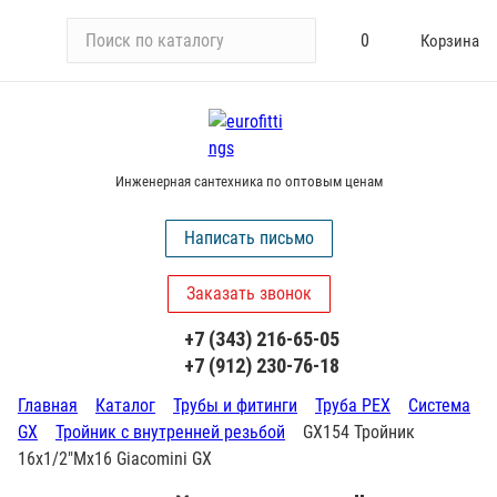
П
0
Корзина
о
и
с
к
п
Инженерная сантехника по оптовым ценам
о
к
Написать письмо
а
т
Заказать звонок
а
л
+7 (343) 216-65-05
о
+7 (912) 230-76-18
г
у
Главная
Каталог
Трубы и фитинги
Труба PEX
Система
GX
Тройник с внутренней резьбой
GX154 Тройник
16х1/2"Мх16 Giacomini GX