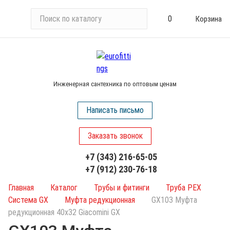
П
0
Корзина
о
и
с
к
п
Инженерная сантехника по оптовым ценам
о
к
Написать письмо
а
т
Заказать звонок
а
л
+7 (343) 216-65-05
о
+7 (912) 230-76-18
г
у
Главная
Каталог
Трубы и фитинги
Труба PEX
Система GX
Муфта редукционная
GX103 Муфта
редукционная 40х32 Giacomini GX