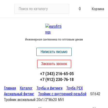
П
0
Корзина
о
и
с
к
п
Инженерная сантехника по оптовым ценам
о
к
Написать письмо
а
т
Заказать звонок
а
л
+7 (343) 216-65-05
о
+7 (912) 230-76-18
г
у
Главная
Каталог
Трубы и фитинги
Труба PEX
Аксиальный фитинг
Тройник с внутренней резьбой
SF.642
Тройник аксиальный 20х1/2"Мх20 MVI