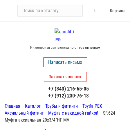
П
0
Корзина
о
и
с
к
п
Инженерная сантехника по оптовым ценам
о
к
Написать письмо
а
т
Заказать звонок
а
л
+7 (343) 216-65-05
о
+7 (912) 230-76-18
г
у
Главная
Каталог
Трубы и фитинги
Труба PEX
Аксиальный фитинг
Муфта с накидной гайкой
SF.624
Муфта аксиальная 20х3/4"НГ MVI