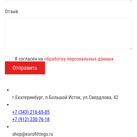
Отзыв
Я согласен на
обработку персональных данных
.
В
о
з
р
а
с
г.Екатеринбург, п.Большой Исток, ул.Свердлова, 42
т
+7 (343) 216-65-05
+7 (912) 230-76-18
shop@eurofittings.ru