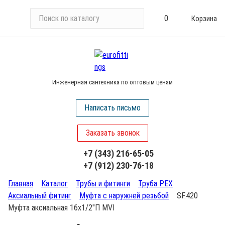
П
0
Корзина
о
и
с
к
п
Инженерная сантехника по оптовым ценам
о
к
Написать письмо
а
т
Заказать звонок
а
л
+7 (343) 216-65-05
о
+7 (912) 230-76-18
г
у
Главная
Каталог
Трубы и фитинги
Труба PEX
Аксиальный фитинг
Муфта с наружней резьбой
SF.420
Муфта аксиальная 16х1/2"П MVI