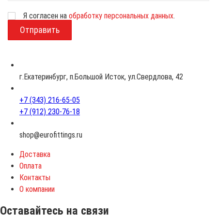
Я согласен на
обработку персональных данных
.
В
о
з
р
а
с
г.Екатеринбург, п.Большой Исток, ул.Свердлова, 42
т
+7 (343) 216-65-05
+7 (912) 230-76-18
shop@eurofittings.ru
Доставка
Оплата
Контакты
О компании
Оставайтесь на связи