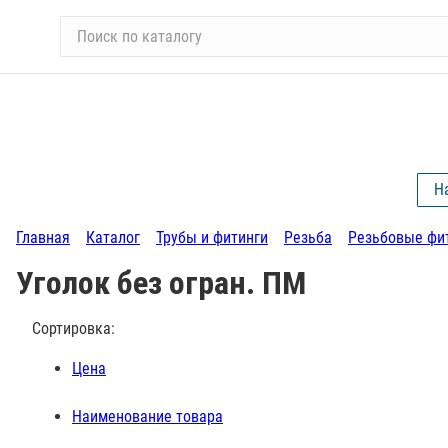
П
о
и
с
к
п
о
Н
к
а
Главная
Каталог
Трубы и фитинги
Резьба
Резьбовые фи
т
а
Уголок без огран. ПМ
л
о
Сортировка:
г
у
Цена
Наименование товара