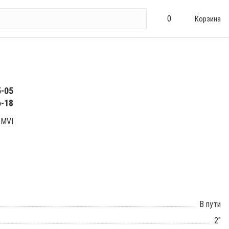
0
Корзина
5-05
6-18
 MVI
В пути
2"