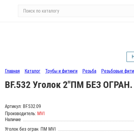
П
о
и
с
к
п
о
Н
к
а
Главная
Каталог
Трубы и фитинги
Резьба
Резьбовые фити
т
а
BF.532 Уголок 2"ПМ БЕЗ ОГРАН.
л
о
г
Артикул:
BF.532.09
у
Производитель:
MVI
Наличие
Уголок без огран. ПМ MVI