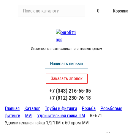
П
0
Корзина
о
и
с
к
п
Инженерная сантехника по оптовым ценам
о
к
Написать письмо
а
т
Заказать звонок
а
л
+7 (343) 216-65-05
о
+7 (912) 230-76-18
г
у
Главная
Каталог
Трубы и фитинги
Резьба
Резьбовые
фитинги
MVI
Удлинительная гайка ПМ
BF.671
Удлинительная гайка 1/2"ПМ х 60 хром MVI