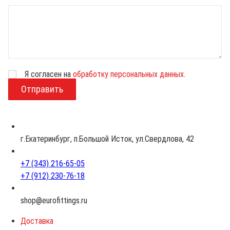
Я согласен на
обработку персональных данных
.
В
о
з
р
а
с
г.Екатеринбург, п.Большой Исток, ул.Свердлова, 42
т
+7 (343) 216-65-05
+7 (912) 230-76-18
shop@eurofittings.ru
Доставка