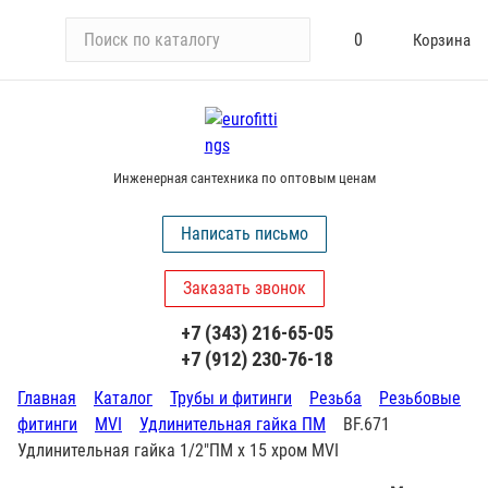
П
0
Корзина
о
и
с
к
п
Инженерная сантехника по оптовым ценам
о
к
Написать письмо
а
т
Заказать звонок
а
л
+7 (343) 216-65-05
о
+7 (912) 230-76-18
г
у
Главная
Каталог
Трубы и фитинги
Резьба
Резьбовые
фитинги
MVI
Удлинительная гайка ПМ
BF.671
Удлинительная гайка 1/2"ПМ х 15 хром MVI