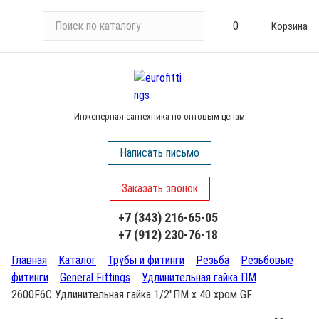
П
0
Корзина
о
и
с
к
п
Инженерная сантехника по оптовым ценам
о
к
Написать письмо
а
т
Заказать звонок
а
л
+7 (343) 216-65-05
о
+7 (912) 230-76-18
г
у
Главная
Каталог
Трубы и фитинги
Резьба
Резьбовые
фитинги
General Fittings
Удлинительная гайка ПМ
2600F6C Удлинительная гайка 1/2"ПМ х 40 хром GF