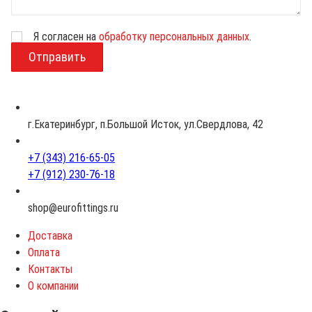
Я согласен на
обработку персональных данных
.
В
о
з
р
а
с
г.Екатеринбург, п.Большой Исток, ул.Свердлова, 42
т
+7 (343) 216-65-05
+7 (912) 230-76-18
shop@eurofittings.ru
Доставка
Оплата
Контакты
О компании