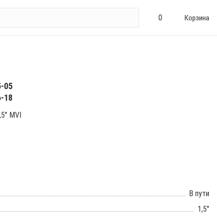
0
Корзина
5-05
6-18
,5" MVI
В пути
1,5"