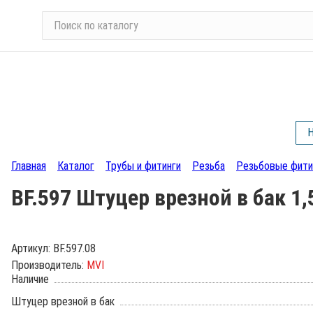
П
о
и
с
к
п
о
Н
к
а
Главная
Каталог
Трубы и фитинги
Резьба
Резьбовые фити
т
а
BF.597 Штуцер врезной в бак 1,
л
о
г
Артикул:
BF.597.08
у
Производитель:
MVI
Наличие
Штуцер врезной в бак