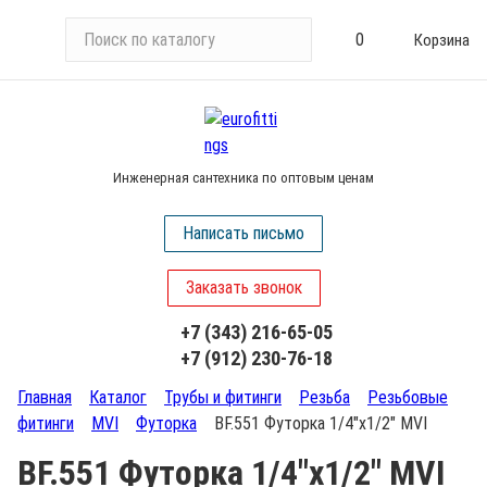
П
0
Корзина
о
и
с
к
п
Инженерная сантехника по оптовым ценам
о
к
Написать письмо
а
т
Заказать звонок
а
л
+7 (343) 216-65-05
о
+7 (912) 230-76-18
г
у
Главная
Каталог
Трубы и фитинги
Резьба
Резьбовые
фитинги
MVI
Футорка
BF.551 Футорка 1/4"х1/2" MVI
BF.551 Футорка 1/4"х1/2" MVI