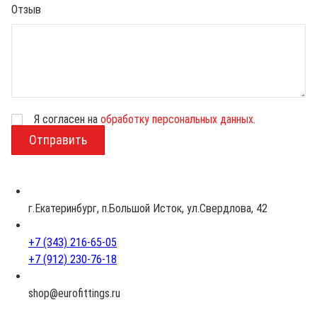
Отзыв
Я согласен на
обработку персональных данных
.
В
о
з
р
а
с
г.Екатеринбург, п.Большой Исток, ул.Свердлова, 42
т
+7 (343) 216-65-05
+7 (912) 230-76-18
shop@eurofittings.ru