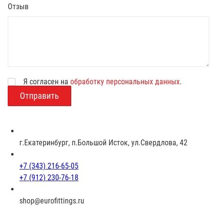
Отзыв
Я согласен на
обработку персональных данных
.
В
о
з
р
а
с
г.Екатеринбург, п.Большой Исток, ул.Свердлова, 42
т
+7 (343) 216-65-05
+7 (912) 230-76-18
shop@eurofittings.ru