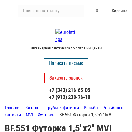
П
0
Корзина
о
и
с
к
п
Инженерная сантехника по оптовым ценам
о
к
Написать письмо
а
т
Заказать звонок
а
л
+7 (343) 216-65-05
о
+7 (912) 230-76-18
г
у
Главная
Каталог
Трубы и фитинги
Резьба
Резьбовые
фитинги
MVI
Футорка
BF.551 Футорка 1,5"х2" MVI
BF.551 Футорка 1,5"х2" MVI