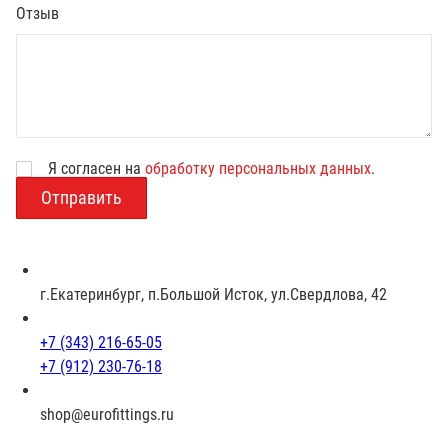
Отзыв
Я согласен на
обработку персональных данных
.
В
о
з
р
а
с
г.Екатеринбург, п.Большой Исток, ул.Свердлова, 42
т
+7 (343) 216-65-05
+7 (912) 230-76-18
shop@eurofittings.ru