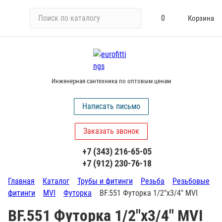
П
0
Корзина
о
и
с
к
п
Инженерная сантехника по оптовым ценам
о
к
Написать письмо
а
т
Заказать звонок
а
л
+7 (343) 216-65-05
о
+7 (912) 230-76-18
г
у
Главная
Каталог
Трубы и фитинги
Резьба
Резьбовые
фитинги
MVI
Футорка
BF.551 Футорка 1/2"х3/4" MVI
BF.551 Футорка 1/2"х3/4" MVI