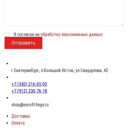
Я согласен на
обработку персональных данных
.
В
о
з
р
а
с
г.Екатеринбург, п.Большой Исток, ул.Свердлова, 42
т
+7 (343) 216-65-05
+7 (912) 230-76-18
shop@eurofittings.ru
Доставка
Оплата