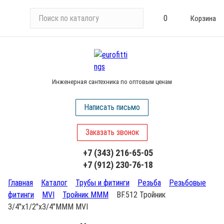
П
0
Корзина
о
и
с
к
п
Инженерная сантехника по оптовым ценам
о
к
Написать письмо
а
т
Заказать звонок
а
л
+7 (343) 216-65-05
о
+7 (912) 230-76-18
г
у
Главная
Каталог
Трубы и фитинги
Резьба
Резьбовые
фитинги
MVI
Тройник МММ
BF.512 Тройник
3/4"х1/2"х3/4"МММ MVI