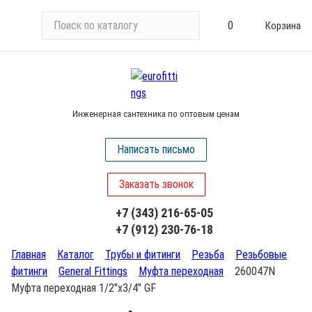
П
0
Корзина
о
и
с
к
п
Инженерная сантехника по оптовым ценам
о
к
Написать письмо
а
т
Заказать звонок
а
л
+7 (343) 216-65-05
о
+7 (912) 230-76-18
г
у
Главная
Каталог
Трубы и фитинги
Резьба
Резьбовые
фитинги
General Fittings
Муфта переходная
260047N
Муфта переходная 1/2"х3/4" GF