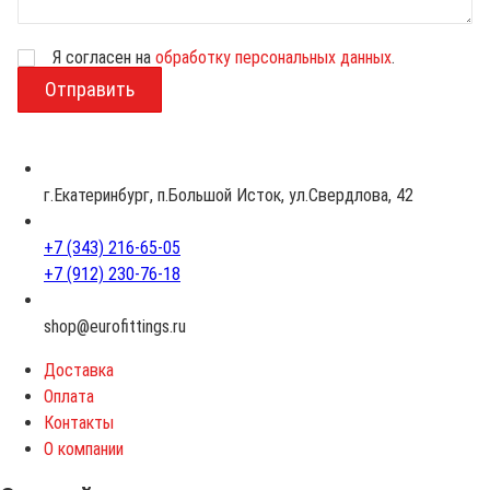
Я согласен на
обработку персональных данных
.
В
о
з
р
а
с
г.Екатеринбург, п.Большой Исток, ул.Свердлова, 42
т
+7 (343) 216-65-05
+7 (912) 230-76-18
shop@eurofittings.ru
Доставка
Оплата
Контакты
О компании