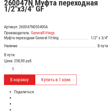
260047N Муфта переходная
1/2"х3/4" GF
Артикул:
260047N050400A
Производитель:
GeneralFittings
Муфта переходная General Fitting
1/2" x 3/4"
Наличие
В пути
В пути
Цена:
258,90
руб.
Поделиться: