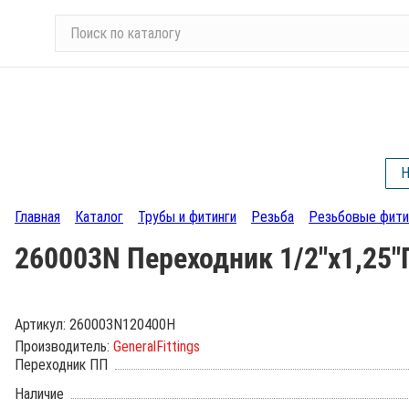
П
о
и
с
к
п
о
Н
к
а
Главная
Каталог
Трубы и фитинги
Резьба
Резьбовые фити
т
а
260003N Переходник 1/2"х1,25"
л
о
г
Артикул:
260003N120400H
у
Производитель:
GeneralFittings
Переходник ПП
Наличие