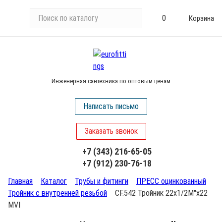
П
0
Корзина
о
и
с
к
п
Инженерная сантехника по оптовым ценам
о
к
Написать письмо
а
т
Заказать звонок
а
л
+7 (343) 216-65-05
о
+7 (912) 230-76-18
г
у
Главная
Каталог
Трубы и фитинги
ПРЕСС оцинкованный
Тройник с внутренней резьбой
CF.542 Тройник 22х1/2М"х22
MVI