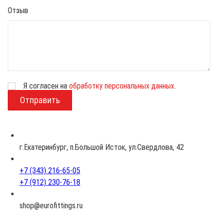
Отзыв
Я согласен на
обработку персональных данных
.
В
о
з
р
а
с
г.Екатеринбург, п.Большой Исток, ул.Свердлова, 42
т
+7 (343) 216-65-05
+7 (912) 230-76-18
shop@eurofittings.ru