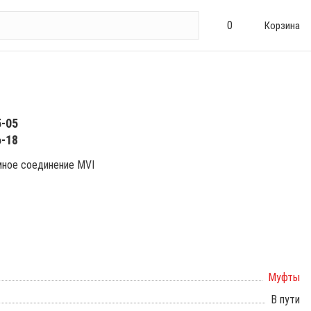
0
Корзина
5-05
6-18
мное соединение MVI
Муфты
В пути