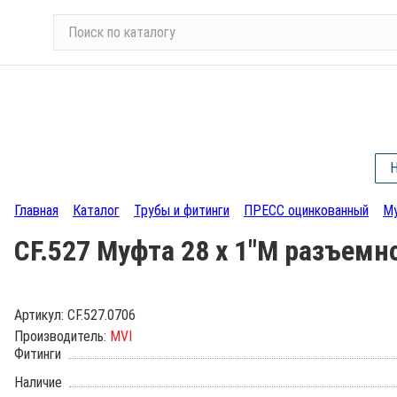
П
о
и
с
к
п
о
Н
к
а
Главная
Каталог
Трубы и фитинги
ПРЕСС оцинкованный
Му
т
а
CF.527 Муфта 28 х 1"М разъемн
л
о
г
Артикул:
CF.527.0706
у
Производитель:
MVI
Фитинги
Наличие