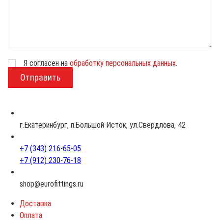
Я согласен на
обработку персональных данных
.
В
о
з
р
а
с
г.Екатеринбург, п.Большой Исток, ул.Свердлова, 42
т
+7 (343) 216-65-05
+7 (912) 230-76-18
shop@eurofittings.ru
Доставка
Оплата