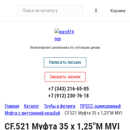
П
0
Корзина
о
и
с
к
п
Инженерная сантехника по оптовым ценам
о
к
Написать письмо
а
т
Заказать звонок
а
л
+7 (343) 216-65-05
о
+7 (912) 230-76-18
г
у
Главная
Каталог
Трубы и фитинги
ПРЕСС оцинкованный
Муфта с внутренней резьбой
CF.521 Муфта 35 х 1,25"М MVI
CF.521 Муфта 35 х 1,25"М MVI