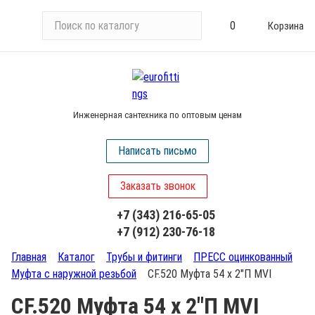
П
0
Корзина
о
и
с
к
п
Инженерная сантехника по оптовым ценам
о
к
Написать письмо
а
т
Заказать звонок
а
л
+7 (343) 216-65-05
о
+7 (912) 230-76-18
г
у
Главная
Каталог
Трубы и фитинги
ПРЕСС оцинкованный
Муфта с наружной резьбой
CF.520 Муфта 54 х 2"П MVI
CF.520 Муфта 54 х 2"П MVI