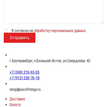
Я согласен на
обработку персональных данных
.
В
о
з
р
а
с
г.Екатеринбург, п.Большой Исток, ул.Свердлова, 42
т
+7 (343) 216-65-05
+7 (912) 230-76-18
shop@eurofittings.ru
Доставка
Оплата