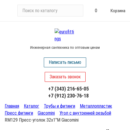
П
0
Корзина
о
и
с
к
п
Инженерная сантехника по оптовым ценам
о
к
Написать письмо
а
т
Заказать звонок
а
л
+7 (343) 216-65-05
о
+7 (912) 230-76-18
г
у
Главная
Каталог
Трубы и фитинги
Металлопластик
Пресс фитинги
Giacomini
Угол с внутренней резьбой
RM129 Пресс-уголок 32х1"М Giacomini