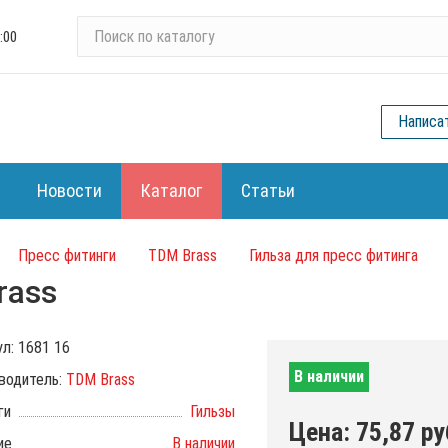
П
:00
о
и
с
Написа
к
п
о
Новости
Каталог
Статьи
к
а
т
Пресс фитинги
TDM Brass
Гильза для пресс фитинга
а
rass
л
о
г
ул:
1681 16
у
В наличии
водитель:
TDM Brass
ги
Гильзы
Цена:
75,87
ру
ие
В наличии