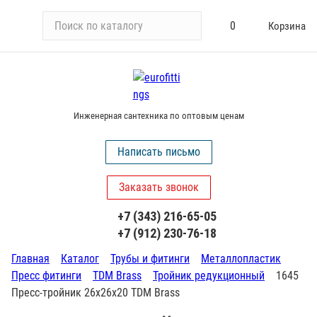
П
0
Корзина
о
и
с
к
п
Инженерная сантехника по оптовым ценам
о
к
Написать письмо
а
т
Заказать звонок
а
л
+7 (343) 216-65-05
о
+7 (912) 230-76-18
г
у
Главная
Каталог
Трубы и фитинги
Металлопластик
Пресс фитинги
TDM Brass
Тройник редукционный
1645
Пресс-тройник 26х26х20 TDM Brass