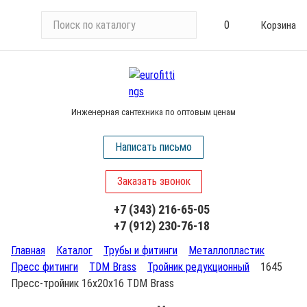
П
0
Корзина
о
и
с
к
п
Инженерная сантехника по оптовым ценам
о
к
Написать письмо
а
т
Заказать звонок
а
л
+7 (343) 216-65-05
о
+7 (912) 230-76-18
г
у
Главная
Каталог
Трубы и фитинги
Металлопластик
Пресс фитинги
TDM Brass
Тройник редукционный
1645
Пресс-тройник 16х20х16 TDM Brass