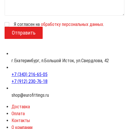
Я согласен на
обработку персональных данных
.
В
о
з
р
а
с
г.Екатеринбург, п.Большой Исток, ул.Свердлова, 42
т
+7 (343) 216-65-05
+7 (912) 230-76-18
shop@eurofittings.ru
Доставка
Оплата
Контакты
О компании